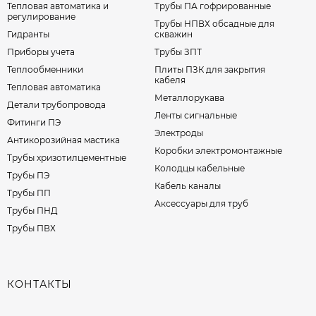
Тепловая автоматика и
Трубы ПА гофрированные
регулирование
Трубы НПВХ обсадные для
Гидранты
скважин
Приборы учета
Трубы ЗПТ
Теплообменники
Плиты ПЗК для закрытия
кабеля
Тепловая автоматика
Металлорукава
Детали трубопровода
Ленты сигнальные
Фитинги ПЭ
Электроды
Антикорозийная мастика
Коробки электромонтажные
Трубы хризотилцементные
Колодцы кабельные
Трубы ПЭ
Кабель каналы
Трубы ПП
Аксессуары для труб
Трубы ПНД
Трубы ПВХ
КОНТАКТЫ