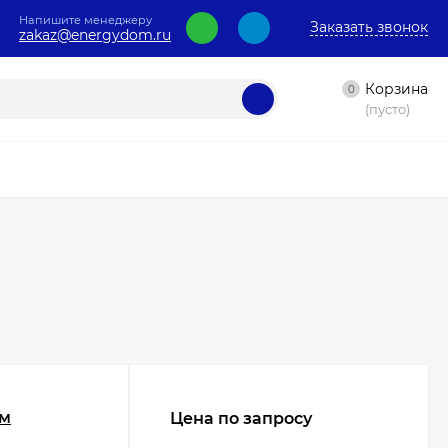
Напишите менеджеру
Заказать звонок
zakaz@energydom.ru
Корзина
0
(пусто)
0м
Цена по запросу