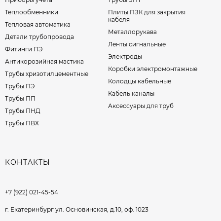
измерительных приборов;
Теплообменники
Плиты ПЗК для закрытия
Сложные участки промышленных
кабеля
Тепловая автоматика
трубопроводов малого диаметра;
Металлорукава
Детали трубопровода
Трубопроводы на АЭС, химических
Ленты сигнальные
и фармацевтических производствах;
Фитинги ПЭ
Электроды
Технологические линии с агрессивной средой
Антикорозийная мастика
Коробки электромонтажные
(при использовании нержавеющей стали);
Трубы хризотилцементные
Проекты с ограниченным пространством
Колодцы кабельные
Трубы ПЭ
и повышенными требованиями к компактности
Кабель каналы
Трубы ПП
узла.
Аксессуары для труб
Трубы ПНД
Точёные тройники обеспечивают надёжность,
Трубы ПВХ
компактность и чистоту исполнения. Они
востребованы там, где критична точность
подсоединения и невозможны сварные соединения.
КОНТАКТЫ
Мы поставляем продукцию с паспортами,
сертификатами и протоколами ОТК/УЗК
по требованию заказчика.
+7 (922) 021-45-54
г. Екатеринбург ул. Основинская, д.10, оф. 1023