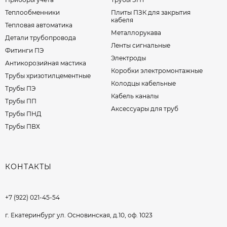
Теплообменники
Плиты ПЗК для закрытия
Магистральные трубопроводы нефти, газа
кабеля
Тепловая автоматика
и воды;
Металлорукава
Детали трубопровода
Системы теплоснабжения и технологические
Ленты сигнальные
узлы;
Фитинги ПЭ
Электроды
Объекты атомной и тепловой энергетики (АЭС,
Антикорозийная мастика
Коробки электромонтажные
ТЭС);
Трубы хризотилцементные
Химическая и пищевая промышленность (при
Колодцы кабельные
Трубы ПЭ
использовании нержавеющих сплавов);
Кабель каналы
Трубы ПП
Монтаж новых линий и модернизация
Аксессуары для труб
Трубы ПНД
существующих трасс.
Трубы ПВХ
Переходы от
ХитИнжиниринг
проходят контроль
сварных швов, изготавливаются как по типовым
чертежам, так и по индивидуальным заказам. Все
КОНТАКТЫ
изделия сертифицированы, могут комплектоваться
протоколами УЗК, паспортами, справками о составе
и происхождении материала.
+7 (922) 021-45-54
г. Екатеринбург ул. Основинская, д.10, оф. 1023