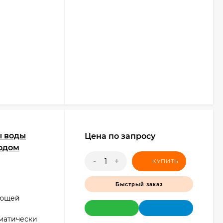
ы воды
Цена по запросу
водом
-
+
КУПИТЬ
Быстрый заказ
ующей
матически