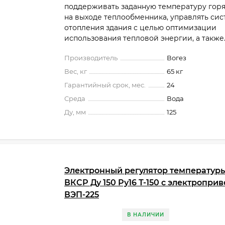
поддерживать заданную температуру гор
на выходе теплообменника, управлять си
отопления здания с целью оптимизации
использования тепловой энергии, а также..
Производитель
Вогез
Вес, кг
65 кг
Гарантийный срок, мес.
24
Среда
Вода
Ду, мм
125
Электронный регулятор температур
ВКСР Ду 150 Ру16 Т-150 с электропри
ВЭП-225
В НАЛИЧИИ