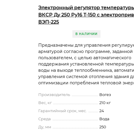
Электронный регулятор температур
ВКСР Ду 250 Ру16 Т-150 с электропри
ВЭП-225
В НАЛИЧИИ
Предназначены для управления регулир
арматурой согласно программе, заданной
пользователем, с целью автоматического
поддержания установленной температуры
воды на выходе теплообменника, автомат
управления системой отопления здания д
оптимизации потребления тепловой энерги
Производитель
Вогез
Вес, кг
210 кг
Гарантийный срок, мес.
24
Среда
Вода
Ду, мм
250