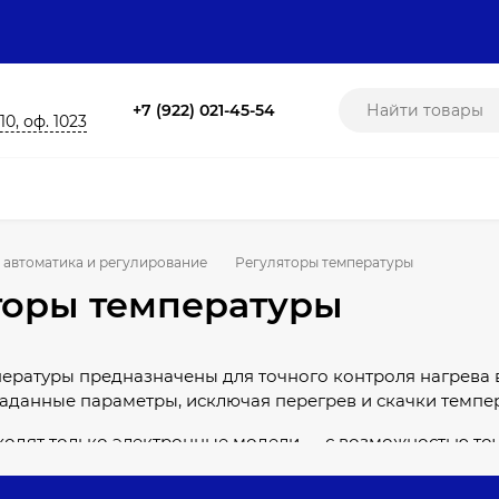
+7 (922) 021-45-54
10, оф. 1023
 автоматика и регулирование
Регуляторы температуры
торы температуры
ературы предназначены для точного контроля нагрева 
данные параметры, исключая перегрев и скачки темпер
ходят только электронные модели — с возможностью точ
ления и защитой от перегрузок. Такие решения подход
омещениях, где требуется надёжное управление темпера