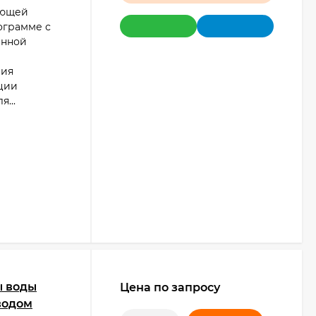
ующей
ограмме с
анной
ния
ции
...
ы воды
Цена по запросу
иводом