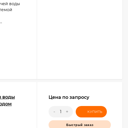
ячей воды
стемой
.
ы воды
Цена по запросу
водом
-
+
КУПИТЬ
Быстрый заказ