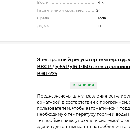
Вес, кг
14 кг
Гарантийный срок, мес.
24
Среда
Вода
Ду, мм
50
Электронный регулятор температур
ВКСР Ду 65 Ру16 Т-150 с электроприв
ВЭП-225
В НАЛИЧИИ
Предназначены для управления регулир
арматурой в соответствии с программой,
пользователем, чтобы автоматически под
необходимую температуру горячей воды 
теплообменника, управлять системой ото
здания для оптимизации потребления те