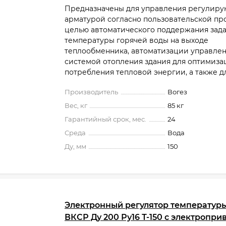
Предназначены для управления регулир
арматурой согласно пользовательской пр
целью автоматического поддержания зад
температуры горячей воды на выходе
теплообменника, автоматизации управле
системой отопления здания для оптимиза
потребления тепловой энергии, а также для
Производитель
Вогез
Вес, кг
85 кг
Гарантийный срок, мес.
24
Среда
Вода
Ду, мм
150
Электронный регулятор температур
ВКСР Ду 200 Ру16 Т-150 с электропр