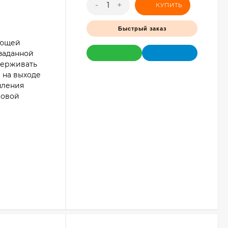
-
+
КУПИТЬ
Быстрый заказ
ующей
 заданной
держивать
 на выходе
пления
ловой