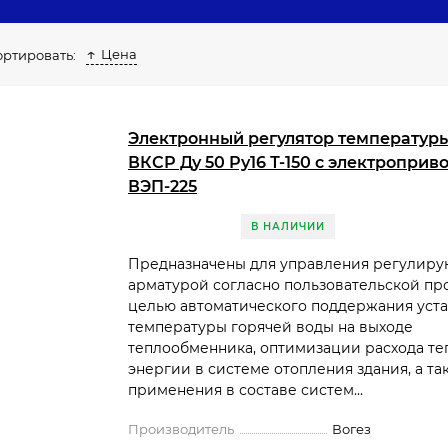
танавливается до или после точки разбора в зависимос
ели обеспечивают не только стабильность, но и эконо
Цена
ортировать:
ры температуры можно с гарантией и доставкой в .
Электронный регулятор температур
ВКСР Ду 50 Ру16 Т-150 с электроприв
ВЭП-225
В НАЛИЧИИ
Предназначены для управления регулир
арматурой согласно пользовательской пр
целью автоматического поддержания уст
температуры горячей воды на выходе
теплообменника, оптимизации расхода т
энергии в системе отопления здания, а та
применения в составе систем...
Производитель
Вогез