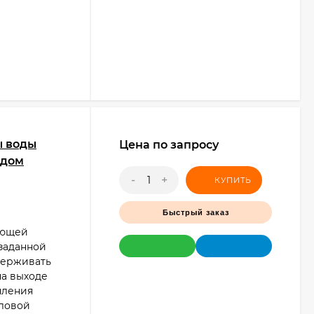
ы воды
Цена по запросу
одом
-
+
КУПИТЬ
Быстрый заказ
ующей
 заданной
держивать
на выходе
пления
пловой