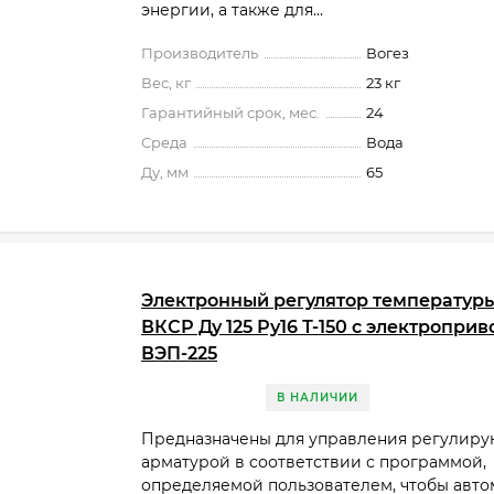
энергии, а также для...
Производитель
Вогез
Вес, кг
23 кг
Гарантийный срок, мес.
24
Среда
Вода
Ду, мм
65
Электронный регулятор температур
ВКСР Ду 125 Ру16 Т-150 с электропри
ВЭП-225
В НАЛИЧИИ
Предназначены для управления регулир
арматурой в соответствии с программой,
определяемой пользователем, чтобы авто