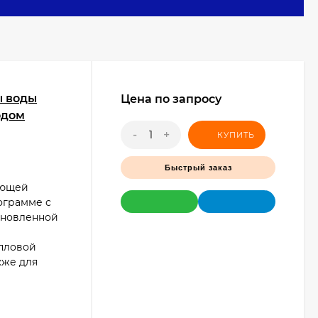
ти от схемы системы и задач регулирования.
мию ресурсов.
ы воды
Цена по запросу
одом
-
+
КУПИТЬ
Быстрый заказ
ующей
ограмме с
ановленной
епловой
кже для