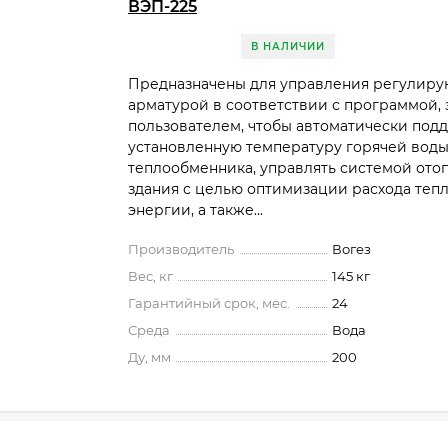
ВЭП-225
В НАЛИЧИИ
Предназначены для управления регулир
арматурой в соответствии с программой,
пользователем, чтобы автоматически под
установленную температуру горячей воды
теплообменника, управлять системой ото
здания с целью оптимизации расхода теп
энергии, а также...
Производитель
Вогез
Вес, кг
145 кг
Гарантийный срок, мес.
24
Среда
Вода
Ду, мм
200