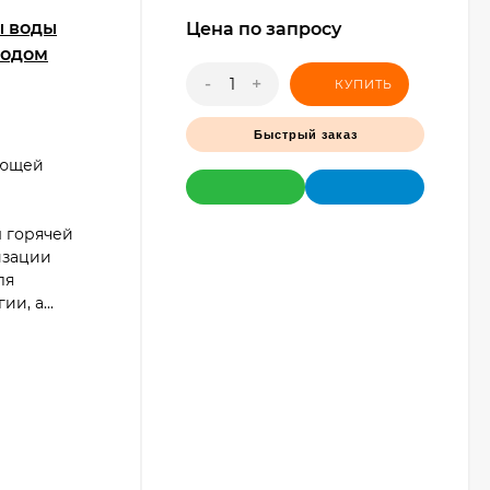
ы воды
Цена по запросу
водом
-
+
КУПИТЬ
Быстрый заказ
ующей
 горячей
изации
ля
и, а...