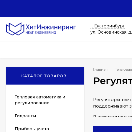
г. Екатеринбург
ул. Основинская, д.
Главная
Тепловая
КАТАЛОГ ТОВАРОВ
Регуля
Тепловая автоматика и
Регуляторы темп
регулирование
поддерживают за
Гидранты
В ассортимент в
переменного дав
Приборы учета
и технических п