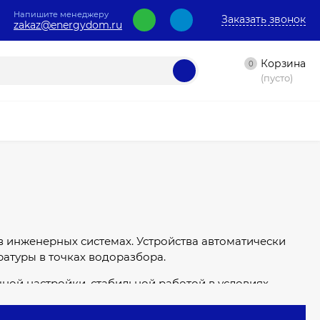
Напишите менеджеру
Заказать звонок
zakaz@energydom.ru
Корзина
0
(пусто)
в инженерных системах. Устройства автоматически
атуры в точках водоразбора.
ной настройки, стабильной работой в условиях
ят для применения в жилых домах, квартирах
турой воды.