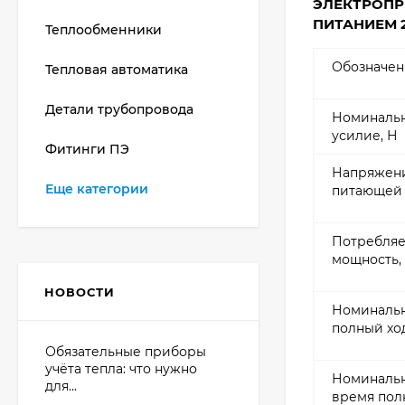
ЭЛЕКТРОПР
ПИТАНИЕМ 2
Теплообменники
Обозначен
Тепловая автоматика
Детали трубопровода
Номиналь
усилие, Н
Фитинги ПЭ
Напряжен
Еще категории
питающей 
Потребля
мощность,
НОВОСТИ
Номиналь
полный хо
Обязательные приборы
учёта тепла: что нужно
Номиналь
для...
время пол