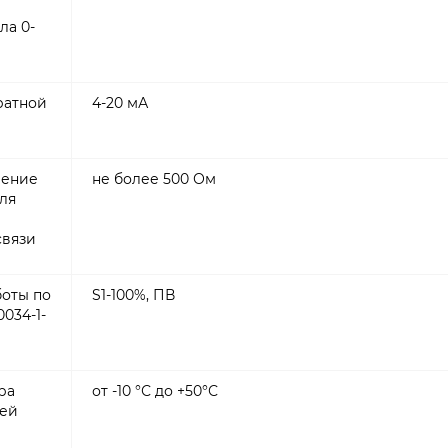
ла 0-
ратной
4-20 мА
ление
не более 500 Ом
ля
связи
оты по
S1-100%, ПВ
0034-1-
ра
от -10 °С до +50°С
ей