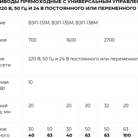
ИВОДЫ ПРЯМОХОДНЫЕ С УНИВЕРСАЬНЫМ УПРАВЛЕН
20 В, 50 Гц И 24 В ПОСТОЯННОГО ИЛИ ПЕРЕМЕННОГО
ие
ВЭП-131М, ВЭП-135М, ВЭП-138М
ное
700
1600
2700
ие
220 В, 50 Гц и 24 В постоянного или переменног
сети
емая
10
 Вт
ный
20
20
20
32
20
д, мм
ное
30
50
30
50
50
63
ного
40
63
40
63
63
100