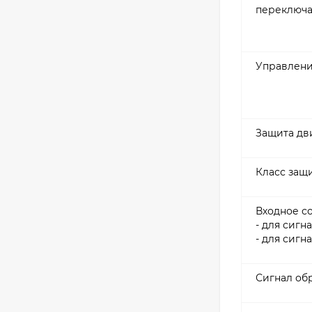
переключа
Управлени
Защита дв
Класс защ
Входное с
- для сигн
- для сигн
Сигнал об