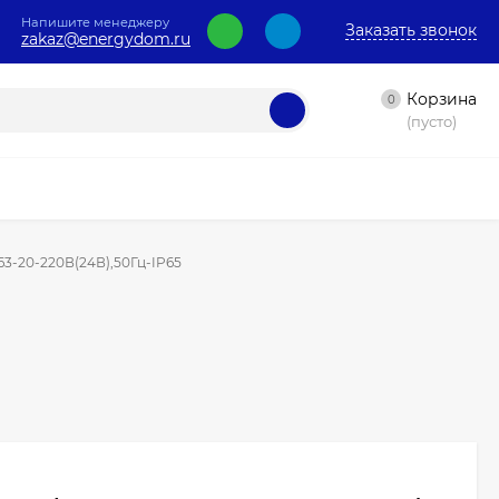
Напишите менеджеру
Заказать звонок
zakaz@energydom.ru
Корзина
0
(пусто)
3-20-220В(24В),50Гц-IP65
И