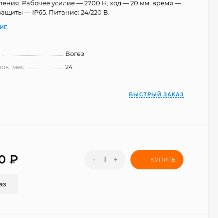
ления. Рабочее усилие — 2700 Н, ход — 20 мм, время —
 защиты — IP65. Питание: 24/220 В.
ИЕ
Вогез
ок, мес.
24
БЫСТРЫЙ ЗАКАЗ
00
₽
-
+
КУПИТЬ
аз