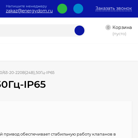
Напишите менеджеру
Заказать звонок
zakaz@energydom.ru
Корзина
0
(пусто)
/63-20-220В(24В),50Гц-IP65
50Гц-IP65
 привод обеспечивает стабильную работу клапанов в