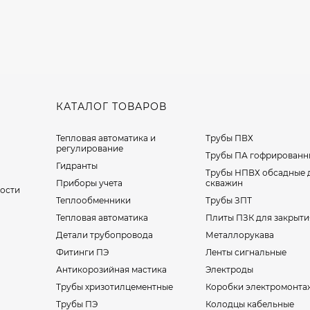
КАТАЛОГ ТОВАРОВ
Тепловая автоматика и
Трубы ПВХ
регулирование
Трубы ПА гофрированн
Гидранты
Трубы НПВХ обсадные 
Приборы учета
скважин
ости
Теплообменники
Трубы ЗПТ
Тепловая автоматика
Плиты ПЗК для закрыти
Детали трубопровода
Металлорукава
Фитинги ПЭ
Ленты сигнальные
Антикорозийная мастика
Электроды
Трубы хризотилцементные
Коробки электромонта
Трубы ПЭ
Колодцы кабельные