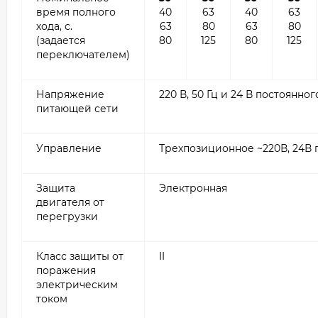
время полного
40
63
40
63
хода, с.
63
80
63
80
(задается
80
125
80
125
переключателем)
Напряжение
220 В, 50 Гц и 24 В постоянн
питающей сети
Управление
Трехпозиционное ~220В, 24В 
Защита
Электронная
двигателя от
перегрузки
Класс защиты от
II
поражения
электрическим
током