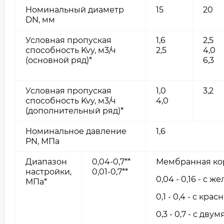
Номинальный диаметр
15
20
DN, мм
Условная пропуская
1,6
2,5
способность Kvy, м3/ч
2,5
4,0
(основной ряд)*
6,3
Условная пропуская
1,0
3,2
способность Kvy, м3/ч
4,0
(дополнительный ряд)*
Номинальное давление
1,6
PN, МПа
Диапазон
0,04-0,7**
Мембранная кор
настройки,
0,01-0,7**
0,04 - 0,16 - с 
МПа*
0,1 - 0,4 - с кр
0,3 - 0,7 - с дв