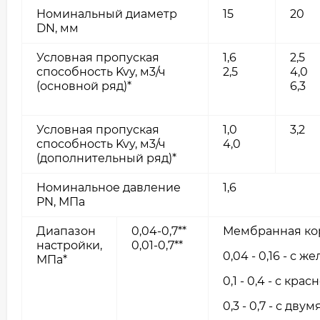
Номинальный диаметр
15
20
DN, мм
Условная пропуская
1,6
2,5
способность Kvy, м3/ч
2,5
4,0
(основной ряд)*
6,3
Условная пропуская
1,0
3,2
способность Kvy, м3/ч
4,0
(дополнительный ряд)*
Номинальное давление
1,6
PN, МПа
Диапазон
0,04-0,7**
Мембранная кор
настройки,
0,01-0,7**
0,04 - 0,16 - с 
МПа*
0,1 - 0,4 - с кр
0,3 - 0,7 - с дв