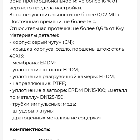
Зона пропорциональности: не более 16 % от
верхнего предела настройки.
Зона нечувствительности: не более 0,02 МПа.
Постоянная времени: не более 16 с.
Относительная протечка: не более 0,6 % от Kvу.
Материалы деталей:
- корпус: серый чугун (СЧ);
- крышка корпуса, седло, поршень, шток: сталь
40Х13;
- мембрана: EPDM;
- уплотнение штоков: EPDM;
- уплотнение разгрузочной камеры: EPDM;
- направляющие: PTFE;
- уплотнение в затворе: EPDM DN15-100; «металл
по металлу» DN125-150;
- трубки импульсные: медь;
- штуцеры: латунь;
- драгоценных металлов не содержит.
Комплектность: