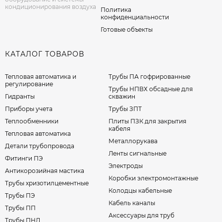
кондиционирования воздуха
Политика
конфиденциальности
Готовые объекты
КАТАЛОГ ТОВАРОВ
Тепловая автоматика и
Трубы ПА гофрированные
регулирование
Трубы НПВХ обсадные для
Гидранты
скважин
Приборы учета
Трубы ЗПТ
Теплообменники
Плиты ПЗК для закрытия
кабеля
Тепловая автоматика
Металлорукава
Детали трубопровода
Ленты сигнальные
Фитинги ПЭ
Электроды
Антикорозийная мастика
Коробки электромонтажные
Трубы хризотилцементные
Колодцы кабельные
Трубы ПЭ
Кабель каналы
Трубы ПП
Аксессуары для труб
Трубы ПНД