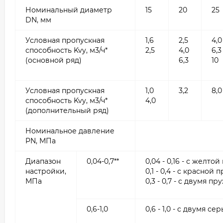
Номинальный диаметр
15
20
25
DN, мм
Условная пропускная
1,6
2,5
4,0
способность Kvy, м3/ч*
2,5
4,0
6,3
(основной ряд)
6,3
10
Условная пропускная
1,0
3,2
8,0
способность Kvy, м3/ч*
4,0
(дополнительный ряд)
Номинальное давление
PN, МПа
Диапазон
0,04-0,7**
0,04 - 0,16 - с желт
настройки,
0,1 - 0,4 - с красной
МПа
0,3 - 0,7 - с двумя п
0,6-1,0
0,6 - 1,0 - с двумя 