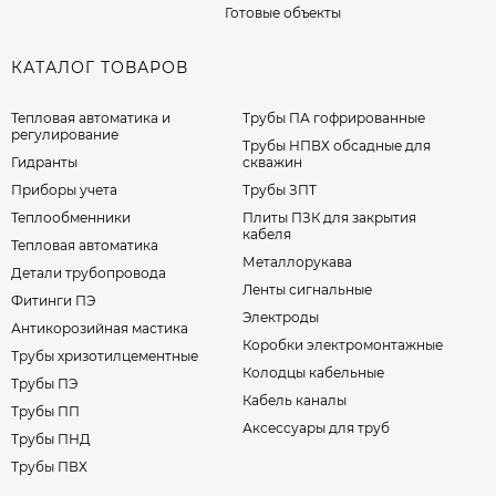
Готовые объекты
КАТАЛОГ ТОВАРОВ
Тепловая автоматика и
Трубы ПА гофрированные
регулирование
Трубы НПВХ обсадные для
Гидранты
скважин
Приборы учета
Трубы ЗПТ
Теплообменники
Плиты ПЗК для закрытия
кабеля
Тепловая автоматика
Металлорукава
Детали трубопровода
Ленты сигнальные
Фитинги ПЭ
Электроды
Антикорозийная мастика
Коробки электромонтажные
Трубы хризотилцементные
Колодцы кабельные
Трубы ПЭ
Кабель каналы
Трубы ПП
Аксессуары для труб
Трубы ПНД
Трубы ПВХ