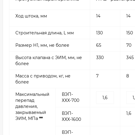
Ход штока, мм
14
14
Строительная длина, L мм
130
150
Размер Н1, мм, не более
65
70
Высота клапана с ЭИМ, мм, не
330
345
более
Масса с приводом, кг, не
7
8
более
Максимальный
ВЭП-
1,6
1
перепад
ХХХ-700
давления,
закрываемый
ВЭП-
1,6
ЭИМ, МПа
**
ХХХ-1600
ВЭП-