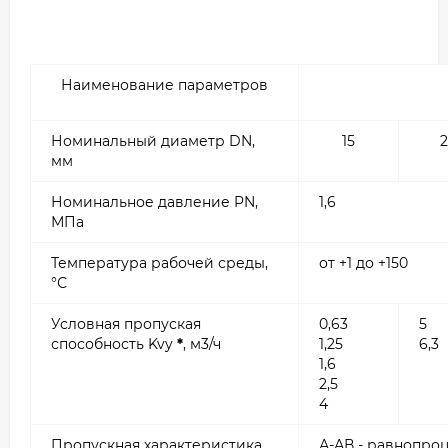
Наименование параметров
Номинальный диаметр DN,
15
мм
Номинальное давление PN,
1,6
МПа
Температура рабочей среды,
от +1 до +150
°С
Условная пропуская
0,63
5
способность Kvy
*
, м3/ч
1,25
6,3
1,6
2,5
4
Пропускная характеристика
А-АВ - равнопроц