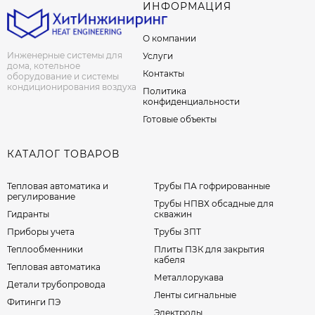
ИНФОРМАЦИЯ
О компании
Инженерные системы для
Услуги
дома, котельное
Контакты
оборудование и системы
кондиционирования воздуха
Политика
конфиденциальности
Готовые объекты
КАТАЛОГ ТОВАРОВ
Тепловая автоматика и
Трубы ПА гофрированные
регулирование
Трубы НПВХ обсадные для
Гидранты
скважин
Приборы учета
Трубы ЗПТ
Теплообменники
Плиты ПЗК для закрытия
кабеля
Тепловая автоматика
Металлорукава
Детали трубопровода
Ленты сигнальные
Фитинги ПЭ
Электроды