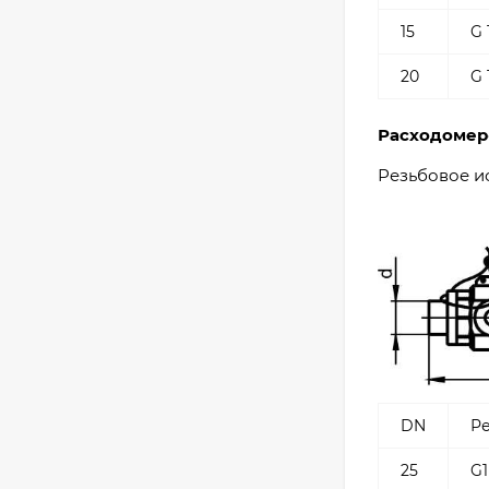
15
G 
20
G 
Расходомер
Резьбовое ис
DN
Р
25
G1