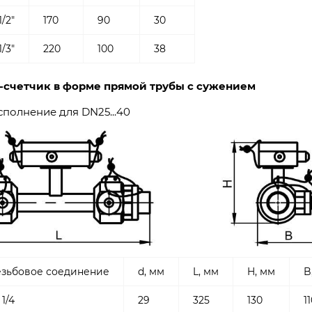
1/2"
170
90
30
1/3"
220
100
38
-счетчик в форме прямой трубы с сужением
полнение для DN25...40
езьбовое соединение
d, мм
L, мм
H, мм
B
 1/4
29
325
130
1