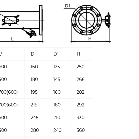
L*
D
D1
H
600
160
125
250
600
180
145
266
700(600)
195
160
282
700(600)
215
180
292
600
245
210
330
600
280
240
360