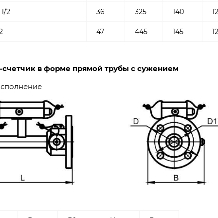
 1/2
36
325
140
1
2
47
445
145
1
-счетчик в форме прямой трубы с сужением
исполнение