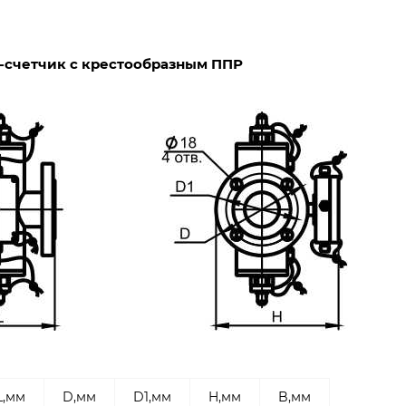
-счетчик с крестообразным ППР
L,мм
D,мм
D1,мм
H,мм
B,мм