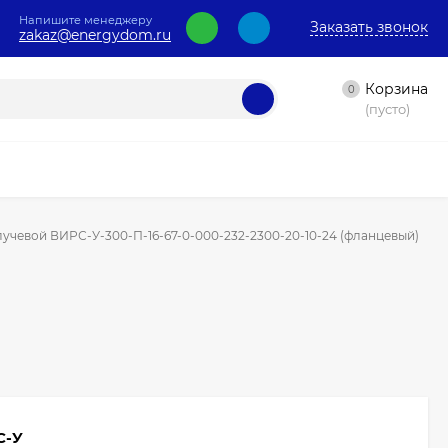
Напишите менеджеру
Заказать звонок
zakaz@energydom.ru
Корзина
0
(пусто)
учевой ВИРС-У-300-П-16-67-0-000-232-2300-20-10-24 (фланцевый)
И
С-У