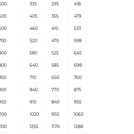
600
335
295
418
600
405
355
479
600
460
410
533
700
520
470
598
800
580
525
645
800
640
585
698
850
710
650
760
900
840
770
875
950
910
840
955
1100
1020
950
1060
1100
1255
1170
1288