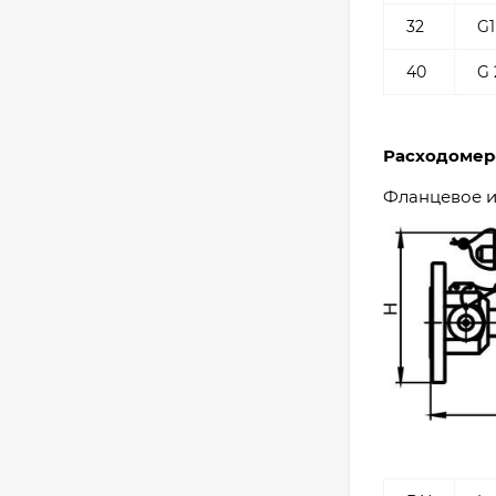
32
G1
40
G 
Расходомер
Фланцевое 