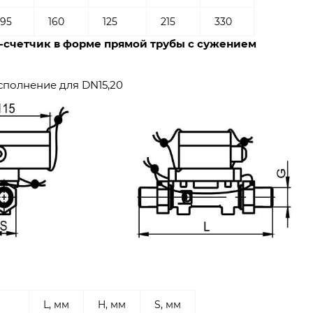
195
160
125
215
330
-счетчик в форме прямой трубы с сужением
сполнение для DN15,20
L, мм
H, мм
S, мм