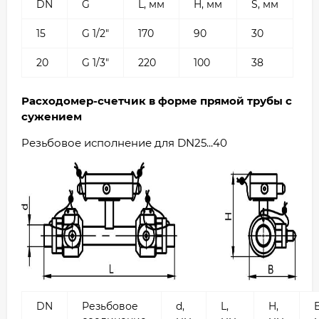
DN
G
L, мм
H, мм
S, мм
15
G 1/2"
170
90
30
20
G 1/3"
220
100
38
Расходомер-счетчик в форме прямой трубы с
сужением
Резьбовое исполнение для DN25...40
DN
Резьбовое
d,
L,
H,
B