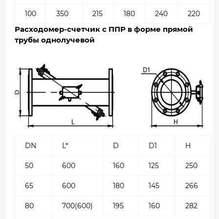
100
350
215
180
240
220
Расходомер-счетчик с ППР в форме прямой
трубы однолучевой
DN
L*
D
D1
H
50
600
160
125
250
65
600
180
145
266
80
700(600)
195
160
282