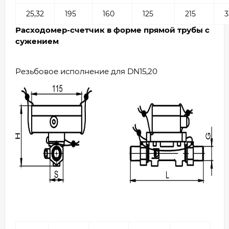
25,32
195
160
125
215
3
Расходомер-счетчик в форме прямой трубы с
сужением
Резьбовое исполнение для DN15,20