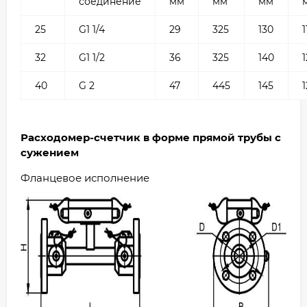
соединение
мм
мм
мм
25
G1 1/4
29
325
130
1
32
G1 1/2
36
325
140
40
G 2
47
445
145
1
Расходомер-счетчик в форме прямой трубы с
сужением
Фланцевое исполнение