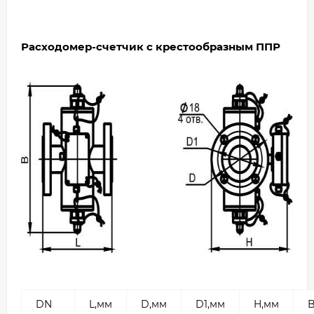
Расходомер-счетчик с крестообразным ППР
DN
L,мм
D,мм
D1,мм
H,мм
B