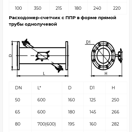
100
350
215
180
240
220
Расходомер-счетчик с ППР в форме прямой
трубы однолучевой
DN
L*
D
D1
H
50
600
160
125
250
65
600
180
145
266
80
700(600)
195
160
282