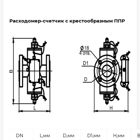
Расходомер-счетчик с крестообразным ППР
DN
L,мм
D,мм
D1,мм
H,мм
B