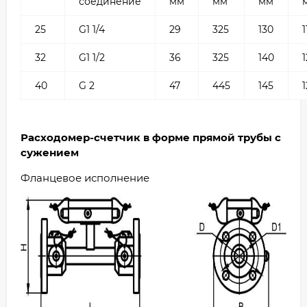
соединение
мм
мм
мм
25
G1 1/4
29
325
130
1
32
G1 1/2
36
325
140
40
G 2
47
445
145
1
Расходомер-счетчик в форме прямой трубы с
сужением
Фланцевое исполнение