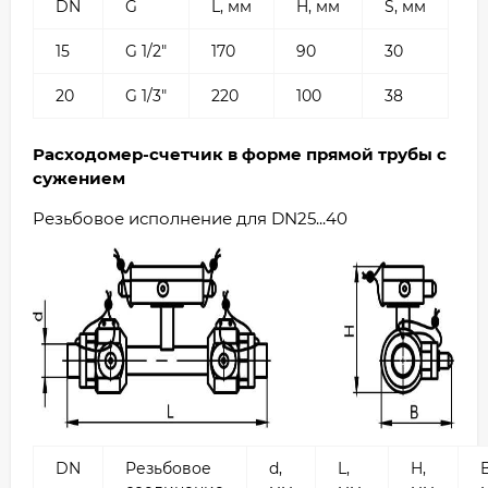
DN
G
L, мм
H, мм
S, мм
15
G 1/2"
170
90
30
20
G 1/3"
220
100
38
Расходомер-счетчик в форме прямой трубы с
сужением
Резьбовое исполнение для DN25...40
DN
Резьбовое
d,
L,
H,
B