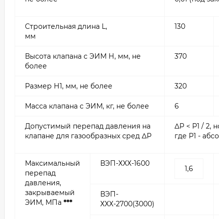
Строительная длина L,
130
мм
Высота клапана с ЭИМ Н, мм, не
370
более
Размер Н1, мм, не более
320
Масса клапана с ЭИМ, кг, не более
6
Допустимый перепад давления на
ΔР < P1 / 2,
клапане для газообразных сред ΔР
где Р1 - аб
Максимальный
ВЭП-ХХХ-1600
1,6
перепад
давления,
закрываемый
ВЭП-
ЭИМ, МПа
***
ХХХ-2700(3000)