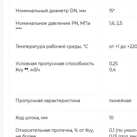
Номинальный диаметр DN, мм
15*
Номинальное давление PN, МПа
1,6; 2,5
****
Температура рабочей среды, °С
от +1 до +22
Условная пропускная способность
0,25
Kvy
**
, м3/ч
0,4
Пропускная характеристика
линейная
Ход штока, мм
10
Относительная протечка, % от Kvy,
0,1 (по умо
не более
0,01 (под зак