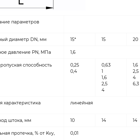
ние параметров
ый диаметр DN, мм
15*
15
20
ое давление PN, МПа
1,6
пропуская способность
0,25
0,63
1,6
0,4
1
2,5
1,6
4
2,5
6,3
4
я характеристика
линейная
ход штока, мм
10
14
14
ная протечка, % от Kvy,
0,01