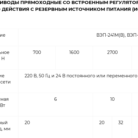
ИВОДЫ ПРЯМОХОДНЫЕ СО ВСТРОЕННЫМ РЕГУЛЯТОР
 ДЕЙСТВИЯ С РЕЗЕРВНЫМ ИСТОЧНИКОМ ПИТАНИЯ (И
ие
ВЭП-241М(В), ВЭП
ьное
700
1600
2700
 Н
ие
220 В, 50 Гц и 24 В постоянного или переменного
сети
емая
6
10
 Вт
ный
20
20
32
д, мм