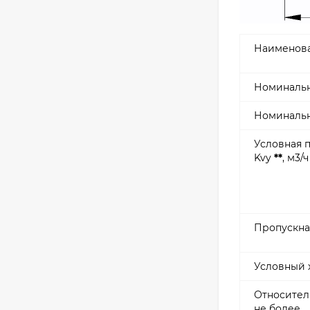
Наименова
Номинальн
Номинальн
Условная 
Kvy
**
, м3/ч
Пропускна
Условный 
Относитель
не более