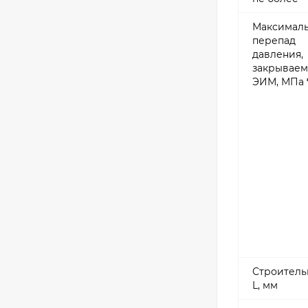
Максимал
перепад
давления,
закрывае
ЭИМ, МПа
Строитель
L, мм