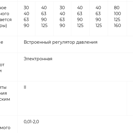
ное
30
40
30
40
40
80
ного
40
63
40
63
63
100
дается
63
90
63
90
90
125
ры)
90
125
90
125
125
160
ие
Встроенный регулятор давления
Электронная
от
и
иты
II
ния
ским
0,01-2,0
мого