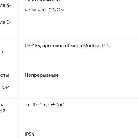
ла 4-
не менее 100кОм
ла 0-
RS-485, протокол обмена Modbus RTU
са
боты
Непрерывный
-2014
ра
от -10оС до +50оС
ей
IP54