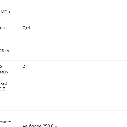
, МПа
сть
0,01
,МПа
о
2
емых
4-20
0 В
ение:
не более 250 Ом