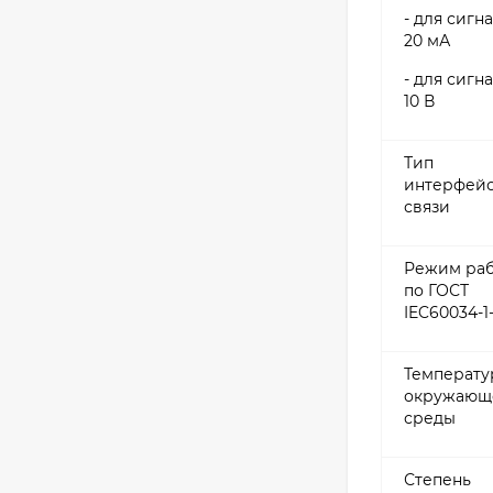
- для сигна
20 мА
- для сигна
10 В
Тип
интерфей
связи
Режим ра
по ГОСТ
IEC60034-1
Температу
окружающ
среды
Степень