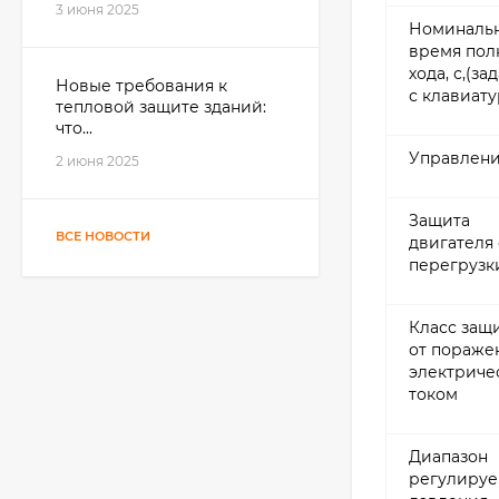
3 июня 2025
Номиналь
время пол
хода, с,(за
Новые требования к
с клавиату
тепловой защите зданий:
что...
Управлен
2 июня 2025
Защита
ВСЕ НОВОСТИ
двигателя 
перегрузк
Класс защ
от пораже
электриче
током
Диапазон
регулируе