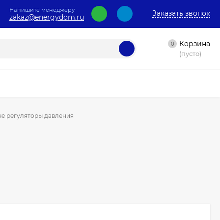
Напишите менеджеру
Заказать звонок
zakaz@energydom.ru
Корзина
0
(пусто)
е регуляторы давления