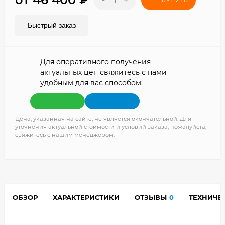
КУПИТЬ
Быстрый заказ
Для оперативного получения
актуальных цен свяжитесь с нами
удобным для вас способом:
Цена, указанная на сайте, не является окончательной. Для
уточнения актуальной стоимости и условий заказа, пожалуйста,
свяжитесь с нашим менеджером.
ОБЗОР
ХАРАКТЕРИСТИКИ
ОТЗЫВЫ
0
ТЕХНИЧЕ