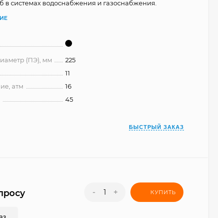
б в системах водоснабжения и газоснабжения.
ИЕ
аметр (ПЭ), мм
225
11
ие, атм
16
°
45
БЫСТРЫЙ ЗАКАЗ
-
+
просу
КУПИТЬ
аз