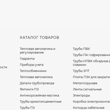
КАТАЛОГ ТОВАРОВ
Тепловая автоматика и
Трубы ПВХ
регулирование
Трубы ПА гофрированн
Гидранты
Трубы НПВХ обсадные 
Приборы учета
скважин
ости
Теплообменники
Трубы ЗПТ
Тепловая автоматика
Плиты ПЗК для закрыти
Детали трубопровода
Металлорукава
Фитинги ПЭ
Ленты сигнальные
Антикорозийная мастика
Электроды
Трубы хризотилцементные
Коробки электромонта
Трубы ПЭ
Колодцы кабельные