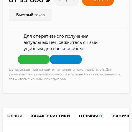
КУПИТЬ
Быстрый заказ
Для оперативного получения
актуальных цен свяжитесь с нами
удобным для вас способом:
Цена, указанная на сайте, не является окончательной. Для
уточнения актуальной стоимости и условий заказа, пожалуйста,
свяжитесь с нашим менеджером.
ОБЗОР
ХАРАКТЕРИСТИКИ
ОТЗЫВЫ
0
ТЕХНИЧЕ