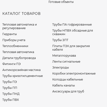
Готовые объекты
КАТАЛОГ ТОВАРОВ
Тепловая автоматика и
Трубы ПА гофрированные
регулирование
Трубы НПВХ обсадные для
Гидранты
скважин
Приборы учета
Трубы ЗПТ
Теплообменники
Плиты ПЗК для закрытия
кабеля
Тепловая автоматика
Металлорукава
Детали трубопровода
Ленты сигнальные
Фитинги ПЭ
Электроды
Антикорозийная мастика
Коробки электромонтажные
Трубы хризотилцементные
Колодцы кабельные
Трубы ПЭ
Кабель каналы
Трубы ПП
Аксессуары для труб
Трубы ПНД
Трубы ПВХ