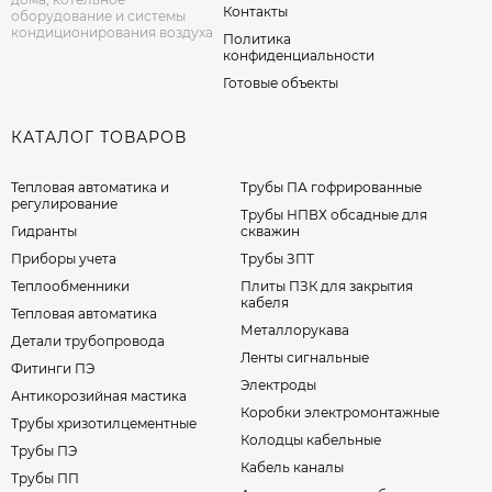
Контакты
оборудование и системы
кондиционирования воздуха
Политика
конфиденциальности
Готовые объекты
КАТАЛОГ ТОВАРОВ
Тепловая автоматика и
Трубы ПА гофрированные
регулирование
Трубы НПВХ обсадные для
Гидранты
скважин
Приборы учета
Трубы ЗПТ
Теплообменники
Плиты ПЗК для закрытия
кабеля
Тепловая автоматика
Металлорукава
Детали трубопровода
Ленты сигнальные
Фитинги ПЭ
Электроды
Антикорозийная мастика
Коробки электромонтажные
Трубы хризотилцементные
Колодцы кабельные
Трубы ПЭ
Кабель каналы
Трубы ПП