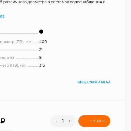
б различного диаметра в системах водоснабжения и
.
ИЕ
аметр (ПЭ), мм
400
21
ие, атм
8
метр (ПЭ), мм
315
БЫСТРЫЙ ЗАКАЗ
0
₽
-
+
КУПИТЬ