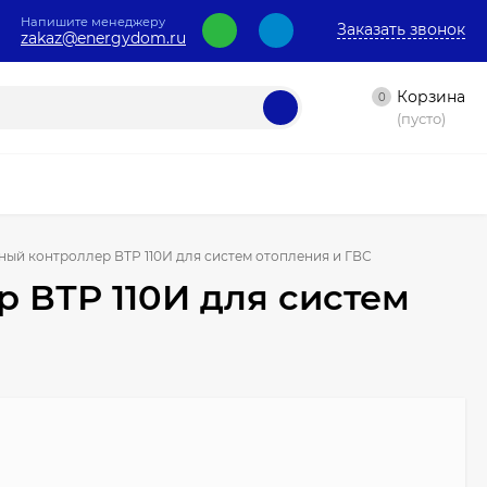
Напишите менеджеру
Заказать звонок
zakaz@energydom.ru
Корзина
0
(пусто)
ый контроллер ВТР 110И для систем отопления и ГВС
 ВТР 110И для систем