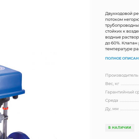
Двухходовой р
потоком негорю
трубопроводных
стойких к возде
водные раствор
до 60%. Клапан 
температуре раб
ПОЛНОЕ ОПИСАН
Производитель
Вес, кг
Гарантийный ср
Среда
Ду, мм
В НАЛИЧИИ