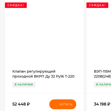
СКИДКА!
СКИДКА!
Клапан регулирующий
ВЭП-115М-
проходной ВКРП Ду 32 Ру16 Т-220
220В(24В)
пар
В НАЛИЧИИ
В НАЛИЧ
52 448
₽
34 198
₽
КУПИТЬ