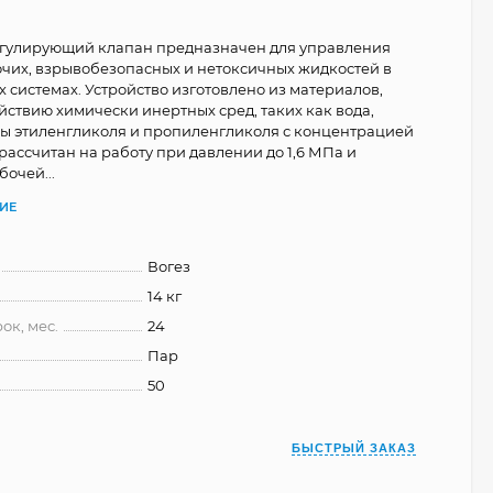
егулирующий клапан предназначен для управления
чих, взрывобезопасных и нетоксичных жидкостей в
 системах. Устройство изготовлено из материалов,
йствию химически инертных сред, таких как вода,
ы этиленгликоля и пропиленгликоля с концентрацией
рассчитан на работу при давлении до 1,6 МПа и
очей...
ИЕ
Вогез
14 кг
ок, мес.
24
Пар
50
БЫСТРЫЙ ЗАКАЗ