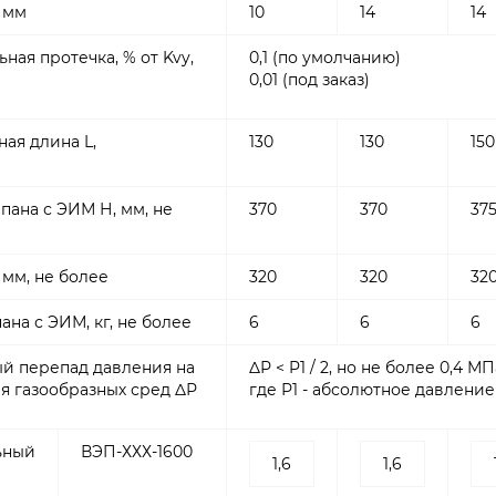
 мм
10
14
14
ная протечка, % от Kvy,
0,1 (по умолчанию)
0,01 (под заказ)
ая длина L,
130
130
150
пана с ЭИМ Н, мм, не
370
370
37
 мм, не более
320
320
32
ана с ЭИМ, кг, не более
6
6
6
й перепад давления на
ΔР < P1 / 2, но не более 0,4 МП
я газообразных сред ΔР
где Р1 - абсолютное давлени
ьный
ВЭП-ХХХ-1600
1,6
1,6