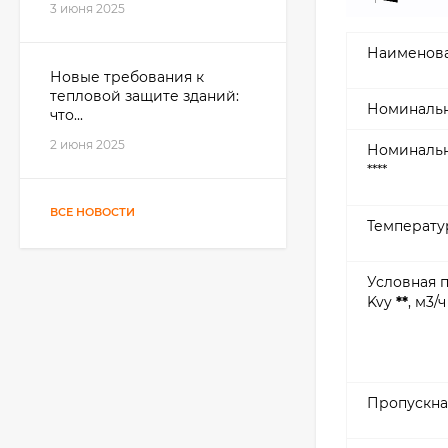
3 июня 2025
Наименова
Новые требования к
тепловой защите зданий:
Номинальн
что...
2 июня 2025
Номинальн
****
ВСЕ НОВОСТИ
Температу
Условная 
Kvy
**
, м3/ч
Пропускна