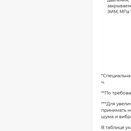
давления,
закрывае
ЭИМ, МПа
*Специальна
ч.
**По требов
***Для увел
принимать н
шума и вибр
В таблице у