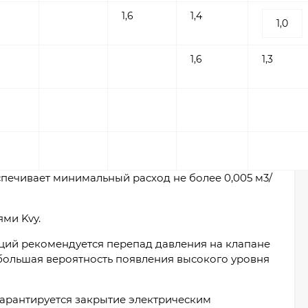
1,6
1,4
1,0
1,6
1,3
спечивает минимальный расход не более 0,005 м3/
ми Kvy.
аций рекомендуется перепад давления на клапане
 большая вероятность появления высокого уровня
гарантируется закрытие электрическим